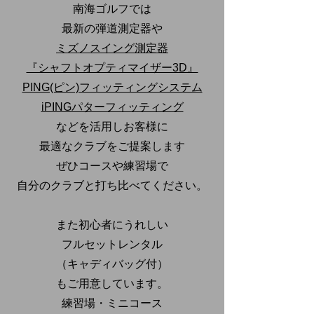
南海ゴルフでは
最新の弾道測定器や
ミズノスイング測定器
『シャフトオプティマイザー3D』
PING(ピン)フィッティングシステム
iPINGパターフィッティング
などを活用しお客様に
最適なクラブをご提案します
ぜひコースや練習場で
自分のクラブと打ち比べてください。
また初心者にうれしい
フルセットレンタル
（キャディバッグ付）
もご用意しています。
練習場・ミニコース