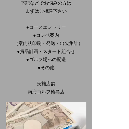
下記などでお悩みの方は
​まずはご相談下さい
●コースエントリー
●コンペ案内
（案内状印刷・発送・出欠集計）
●賞品計画・スタート組合せ
●ゴルフ場への配送
●その他
実施店舗
南海ゴルフ徳島店