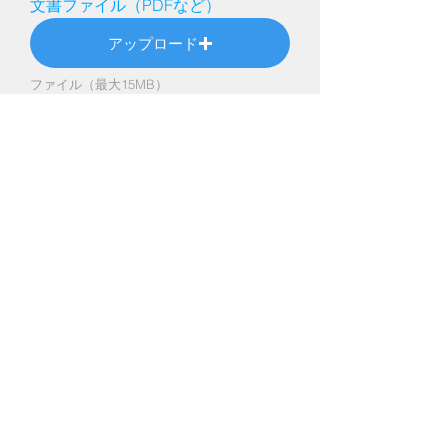
文書ファイル（PDFなど）
アップロード
ファイル（最大15MB）
Send
南海ゴルフは徳島で1959年に創業。
これまでもこれからも地元密着型ゴルフ・テニス専門店
©2016 NANKAI GOLF ALL RIGHTS RESERVED.