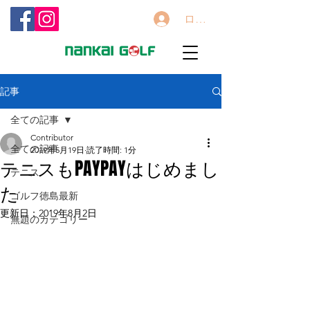
ログイン
記事
全ての記事
Contributor
全ての記事
2019年5月19日
読了時間: 1分
テニスもPAYPAYはじめまし
テニス
た
ゴルフ徳島最新
更新日：
2019年8月2日
無題のカテゴリー