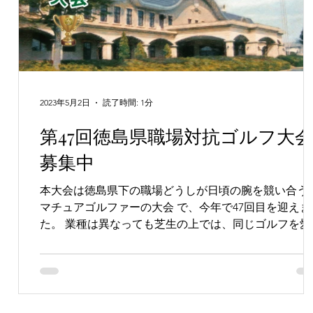
2023年5月2日
読了時間: 1分
第47回徳島県職場対抗ゴルフ大会
募集中
本大会は徳島県下の職場どうしが日頃の腕を競い合う
マチュアゴルファーの大会 で、今年で47回目を迎えま
た。 業種は異なっても芝生の上では、同じゴルフを愛
る者。一日共に過ごせばおのずと交流も深まります。
気あいあいと、ときにはエキサイティングに！...