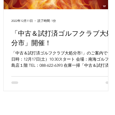
2022年12月11日
読了時間: 1分
「中古＆試打済ゴルフクラブ大処
せ
分市」開催！
お
「中古＆試打済ゴルフクラブ大処分市!」のご案内です
南
日時：12月17日(土）10:30スタート 会場：南海ゴルフ徳
れ
島店１階 TEL：088-622-6393 在庫一掃「中古＆試打済ゴ
ルフクラブ大処分市!」を開催致します。...