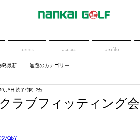
tennis
access
profile
徳島最新
無題のカテゴリー
年10月5日
読了時間: 2分
クラブフィッティング会
xKSVQbY