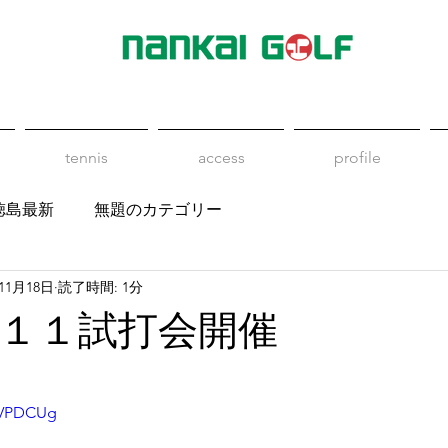
tennis
access
profile
徳島最新
無題のカテゴリー
年11月18日
読了時間: 1分
１１試打会開催
cFVPDCUg